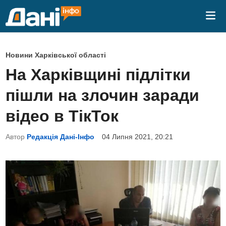
Skip
Mai
to
Me
content
P
Новини Харківської області
o
На Харківщині підлітки
s
пішли на злочин заради
t
e
відео в ТікТок
d
Автор
Редакція Дані-Інфо
04 Липня 2021, 20:21
i
n