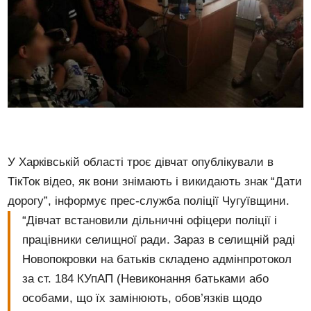
У Харківській області троє дівчат опублікували в
ТікТок відео, як вони знімають і викидають знак “Дати
дорогу”, інформує прес-служба поліції Чугуївщини.
“Дівчат встановили дільничні офіцери поліції і
працівники селищної ради. Зараз в селищній раді
Новопокровки на батьків складено адмінпротокол
за ст. 184 КУпАП (Невиконання батьками або
особами, що їх замінюють, обов’язків щодо