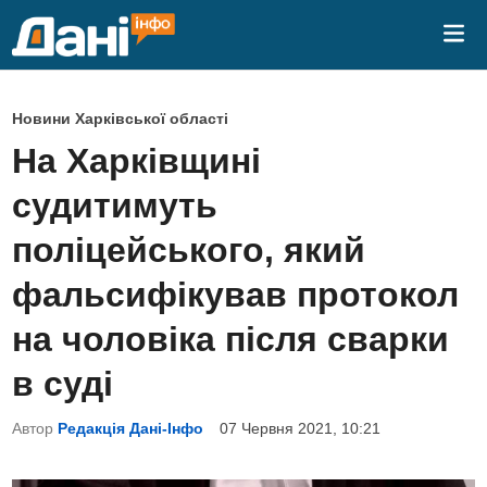
Skip
Mai
to
Me
content
P
Новини Харківської області
o
На Харківщині
s
судитимуть
t
e
поліцейського, який
d
фальсифікував протокол
i
n
на чоловіка після сварки
в суді
Автор
Редакція Дані-Інфо
07 Червня 2021, 10:21