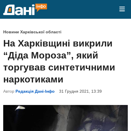
Skip
Mai
to
Me
content
P
Новини Харківської області
o
На Харківщині викрили
s
“Діда Мороза”, який
t
e
торгував синтетичними
d
наркотиками
i
n
Автор
Редакція Дані-Інфо
31 Грудня 2021, 13:39