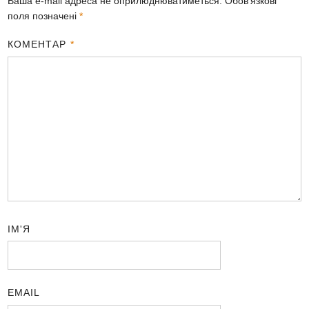
Ваша e-mail адреса не оприлюднюватиметься.
Обов’язкові
поля позначені
*
КОМЕНТАР
*
ІМ'Я
EMAIL