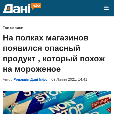
Skip
Mai
to
Me
content
P
Топ новини
o
На полках магазинов
s
появился опасный
t
e
продукт , который похож
d
на мороженое
i
n
Автор
Редакція Дані-Інфо
09 Липня 2021, 14:41