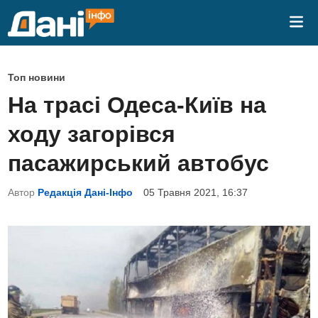
Skip
Mai
to
Me
content
P
Топ новини
o
На трасі Одеса-Київ на
s
ходу загорівся
t
e
пасажирський автобус
d
Автор
Редакція Дані-Інфо
05 Травня 2021, 16:37
i
n