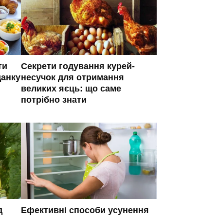
ти
Секрети годування курей-
данку
несучок для отримання
великих яєць: що саме
потрібно знати
д
Ефективні способи усунення