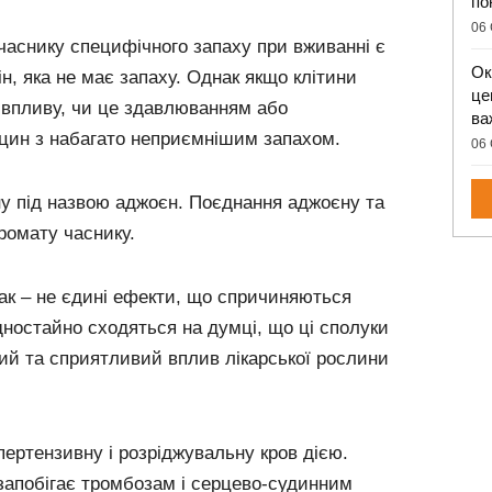
по
06 
аснику специфічного запаху при вживанні є
Ок
н, яка не має запаху. Однак якщо клітини
це
 впливу, чи це здавлюванням або
ва
іцин з набагато неприємнішим запахом.
06 
ну під назвою аджоєн. Поєднання аджоєну та
ромату часнику.
ак – не єдині ефекти, що спричиняються
дностайно сходяться на думці, що ці сполуки
ний та сприятливий вплив лікарської рослини
пертензивну і розріджувальну кров дією.
запобігає тромбозам і серцево-судинним