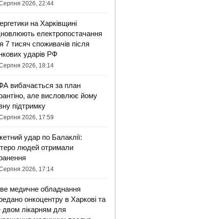
Серпня 2026, 22:44
ергетики на Харківщині
дновлюють електропостачання
я 7 тисяч споживачів після
нкових ударів РФ
Серпня 2026, 18:14
ФА вибачається за план
фантіно, але висловлює йому
вну підтримку
Серпня 2026, 17:59
кетний удар по Балаклії:
ятеро людей отримали
ранення
Серпня 2026, 17:14
ве медичне обладнання
редано онкоцентру в Харкові та
 двом лікарням для