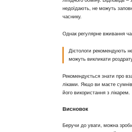
ліпідного обміну. Відповідь –
недоїдають, не можуть запов
часнику.
Однак регулярне вживання час
Дієтологи рекомендують не
можуть викликати роздрату
Рекомендується знати про вз
ліками. Якщо ви маєте сумні
його використання з лікарем.
Висновок
Беручи до уваги, можна зроб