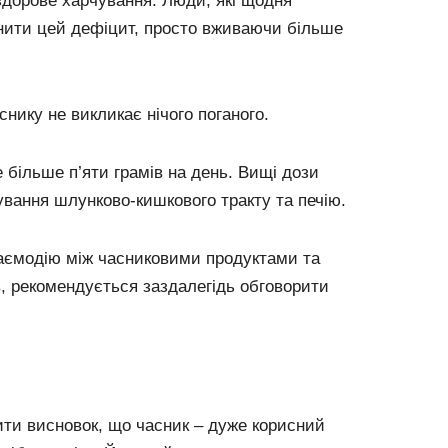
 здорове харчування. Люди, які щодня
нити цей дефіцит, просто вживаючи більше
нику не викликає нічого поганого.
 більше п’яти грамів на день. Вищі дози
вання шлунково-кишкового тракту та печію.
аємодію між часниковими продуктами та
в, рекомендується заздалегідь обговорити
ити висновок, що часник – дуже корисний