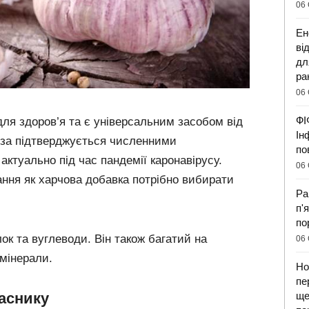
06 
Ен
ві
дл
ра
06 
ФІ
ля здоров’я та є універсальним засобом від
Ін
теза підтверджується численними
по
ктуально під час пандемії каронавірусу.
06 
ання як харчова добавка потрібно вибирати
Ра
п'
по
лок та вуглеводи. Він також багатий на
06 
 мінерали.
Но
пе
ще
аснику