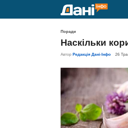
Skip
to
content
P
Поради
o
Наскільки кор
s
t
Автор
Редакція Дані-Інфо
26 Тра
e
d
i
n