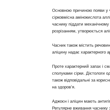
Основною причиною появи у ч
сірковмісна амінокислота аллі
часнику піддати механічному
розрізанням, утворюється ал
Часник також містить речови
аліцину надає характерного а
Проте характерний запах і см
сполуками сірки. Дієтологи о
також відповідальні за корис
на здоров’я.
Аджоєн і аліцин мають антигі
Регулярне вживання часнику 