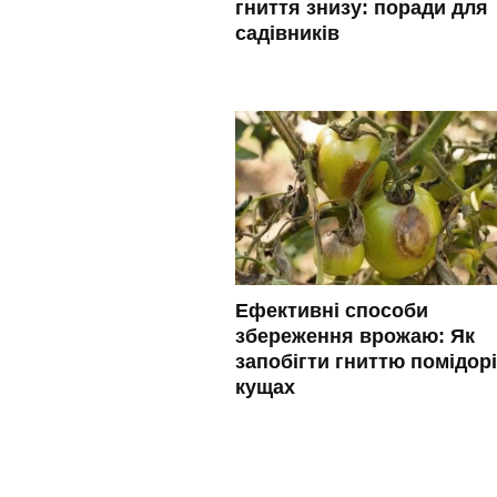
гниття знизу: поради для
садівників
Ефективні способи
збереження врожаю: Як
запобігти гниттю помідорі
кущах