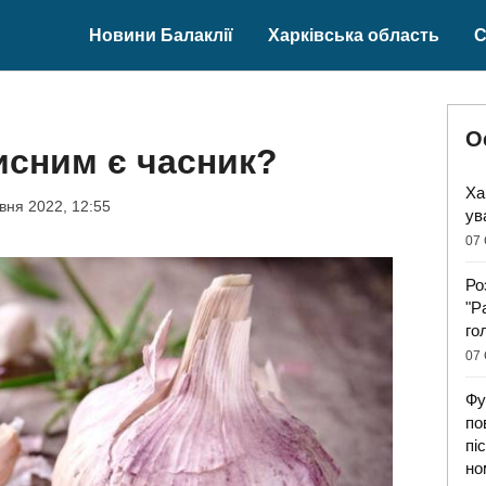
Новини Балаклії
Харківська область
С
О
исним є часник?
Ха
вня 2022, 12:55
ув
07 
Ро
"Р
го
07 
Фу
по
пі
но