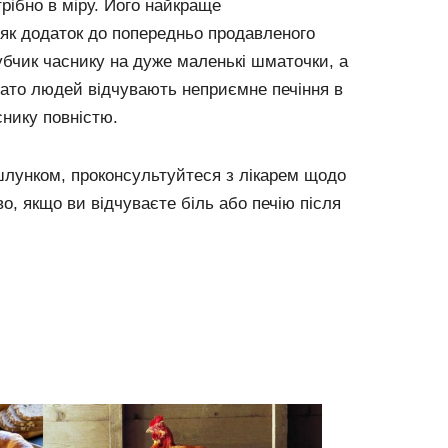
трібно в міру. Його найкраще
 як додаток до попередньо продавленого
убчик часнику на дуже маленькі шматочки, а
агато людей відчувають неприємне печіння в
снику повністю.
шлунком, проконсультуйтеся з лікарем щодо
о, якщо ви відчуваєте біль або печію після