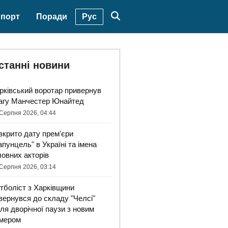
Рус
порт
Поради
станні новини
рківський воротар привернув
агу Манчестер Юнайтед
Серпня 2026, 04:44
зкрито дату прем'єри
апунцель" в Україні та імена
ловних акторів
Серпня 2026, 03:14
тболіст з Харківщини
вернувся до складу "Челсі"
сля дворічної паузи з новим
мером