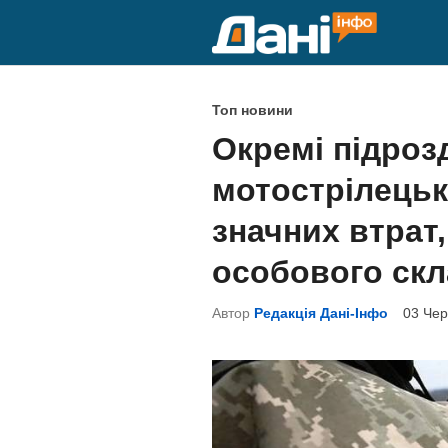
Skip
to
content
P
Топ новини
o
Окремі підрозд
s
мотострілецько
t
e
значних втрат
d
особового скл
i
n
Автор
Редакція Дані-Інфо
03 Чер