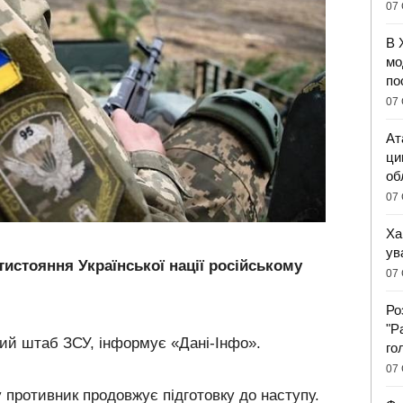
07 
В 
мо
по
07 
Ат
ци
об
07 
Ха
ув
тистояння Української нації російському
07 
Ро
"Р
ий штаб ЗСУ, інформує «Дані-Інфо».
го
07 
противник продовжує підготовку до наступу.