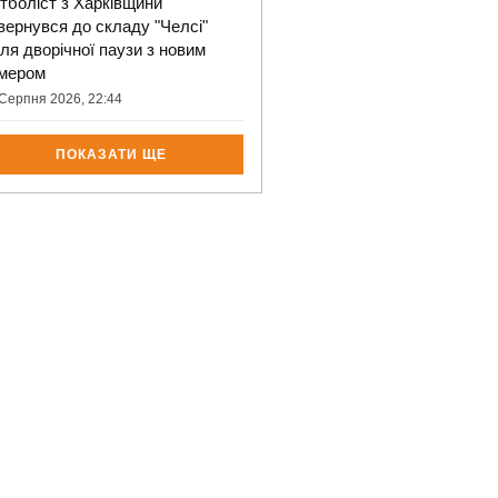
тболіст з Харківщини
вернувся до складу "Челсі"
сля дворічної паузи з новим
мером
Серпня 2026, 22:44
ПОКАЗАТИ ЩЕ