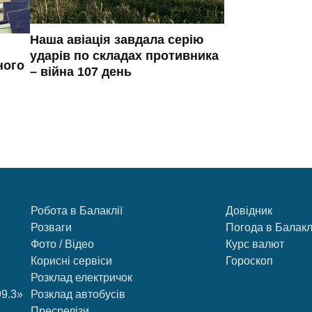
Наша авіація завдала серію
ударів по складах противника
ного
– війна 107 день
Робота в Балаклії
Довідник
Розваги
Погода в Балакл
Фото / Відео
Курс валют
Корисні сервіси
Гороскоп
Розклад електричок
99.3»
Розклад автобусів
Пресрелізи