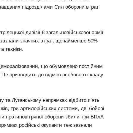
 завданих підрозділами Сил оборони втрат
трілецької дивізії 8 загальновійськової армії
 зазнали значних втрат, щонайменше 50%
а техніки.
деморалізований, що обумовлено постійним
ї. Це призводить до відмов особового складу
у та Луганському напрямках відбито п’ять
нків, три артилерійських системи, дві бойові
ли протиповітряної оборони збили три БПлА
прямках російські окупанти теж зазнали