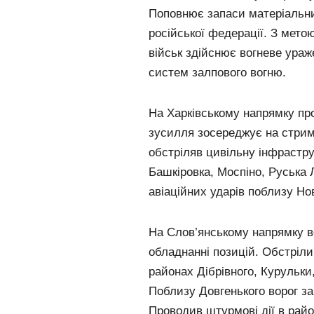
Поповнює запаси матеріальних
російської федерації. З мет
військ здійснює вогневе ураж
систем залпового вогню.
На Харківському напрямку про
зусилля зосереджує на стрим
обстріляв цивільну інфрастру
Башкіровка, Моспіно, Руська 
авіаційних ударів поблизу Но
На Слов’янському напрямку в
обладнанні позицій. Обстріли
районах Дібрівного, Курульки
Поблизу Довгенького ворог за
Проводив штурмові дії в райо