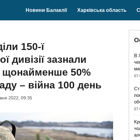
Новини Балаклії
Харківська область
С
О
іли 150-ї
В 
ї дивізії зазнали
че
ма
, щонайменше 50%
07 
аду – війна 100 день
Ст
по
вня 2022, 09:35
об
07 
Кр
чо
ал