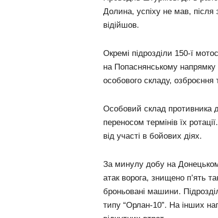
Долина, успіху не мав, після
відійшов.
Окремі підрозділи 150-ї мотос
на Попаснянському напрямку
особового складу, озброєння т
Особовий склад противника 
переносом термінів їх ротаці
від участі в бойових діях.
За минулу добу на Донецьком
атак ворога, знищено п’ять та
броньовані машини. Підрозді
типу “Орлан-10”. На інших на