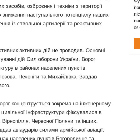
Фу
 засобів, озброєння і техніки з території
по
пі
ою зниження наступального потенціалу наших
но
ення із ствольної артилерії та реактивних
06 
тивник активних дій не проводив. Основні
уванні дій Сил оборони України. Ворог
ктуру в районах населених пунктів
Лозова, Печеніги та Михайлівка. Завдав
вого.
орог концентрується зокрема на інженерному
 цивільної інфраструктури фіксувалися в
, Вірнопілля, Червоної Поляни та інших.
вдав авіаударів силами армійської авіації.
нах населених пунктів Богородичне та