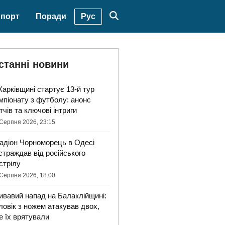
Рус
порт
Поради
станні новини
Харківщині стартує 13-й тур
мпіонату з футболу: анонс
тчів та ключові інтриги
Серпня 2026, 23:15
адіон Чорноморець в Одесі
страждав від російського
стрілу
Серпня 2026, 18:00
ивавий напад на Балаклійщині:
ловік з ножем атакував двох,
е їх врятували