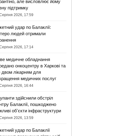
фантіно, але висловлює йому
вну підтримку
Серпня 2026, 17:59
кетний удар по Балаклії:
ятеро людей отримали
ранення
Серпня 2026, 17:14
ве медичне обладнання
редано онкоцентру в Харкові та
 двом лікарням для
кращення медичних послуг
Серпня 2026, 16:44
упанти здійснили обстріл
нтру Балаклії, пошкоджено
жливі об'єкти інфраструктури
Серпня 2026, 13:59
кетний удар по Балаклії