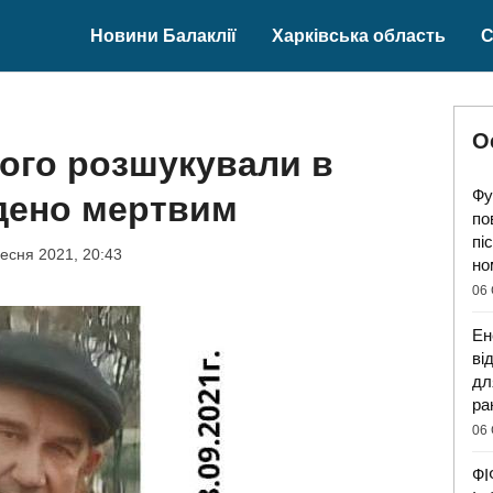
Новини Балаклії
Харківська область
С
О
кого розшукували в
Фу
йдено мертвим
по
пі
есня 2021, 20:43
но
06 
Ен
ві
дл
ра
06 
ФІ