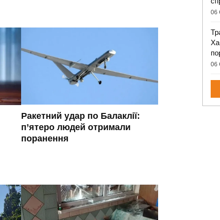
сп
06 
Тр
Ха
по
06 
Ракетний удар по Балаклії:
п’ятеро людей отримали
поранення