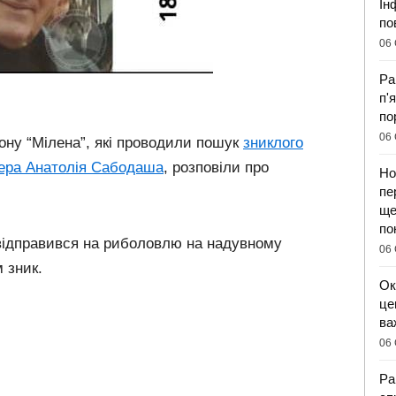
Ін
по
06 
Ра
п'
по
06 
ону “Мілена”, які проводили пошук
зниклого
нера Анатолія Сабодаша
, розповіли про
Но
пе
ще
по
 відправився на риболовлю на надувному
06 
м зник.
Ок
це
ва
06 
Ра