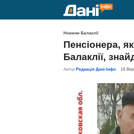
Skip
to
content
P
Новини Балаклії
o
Пенсіонера, я
s
Балаклії, зна
t
e
Автор
Редакція Дані-Інфо
18 Вер
d
i
n