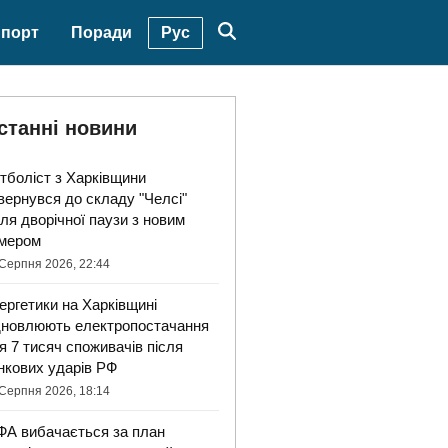
Рус
порт
Поради
станні новини
тболіст з Харківщини
вернувся до складу "Челсі"
сля дворічної паузи з новим
мером
Серпня 2026, 22:44
ергетики на Харківщині
дновлюють електропостачання
я 7 тисяч споживачів після
нкових ударів РФ
Серпня 2026, 18:14
ФА вибачається за план