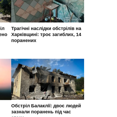
іл
Трагічні наслідки обстрілів на
ено
Харківщині: троє загиблих, 14
поранених
Обстріл Балаклії: двоє людей
зазнали поранень під час