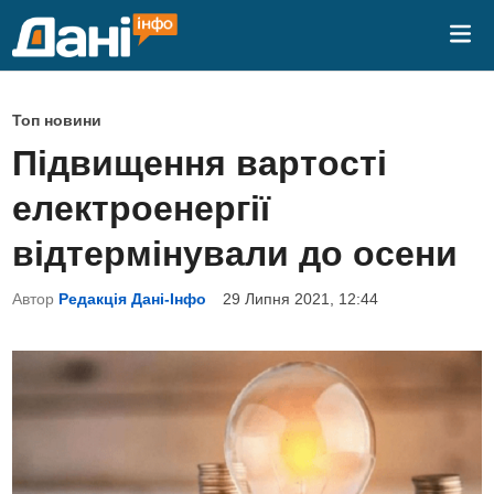
Skip
Mai
to
Me
content
P
Топ новини
o
Підвищення вартості
s
електроенергії
t
e
відтермінували до осени
d
Автор
Редакція Дані-Інфо
29 Липня 2021, 12:44
i
n