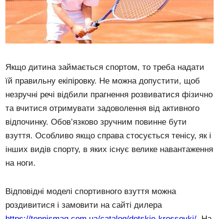
Якщо дитина займається спортом, то треба надати
їй правильну екіпіровку. Не можна допустити, щоб
незручні речі відбили прагнення розвиватися фізично
та вчитися отримувати задоволення від активного
відпочинку. Обов’язково зручним повинне бути
взуття. Особливо якщо справа стосується тенісу, як і
інших видів спорту, в яких існує велике навантаження
на ноги.
Відповідні моделі спортивного взуття можна
роздивитися і замовити на сайті дилера
https://tennismag.com.ua/catalog/detskie-krossovki/
. На