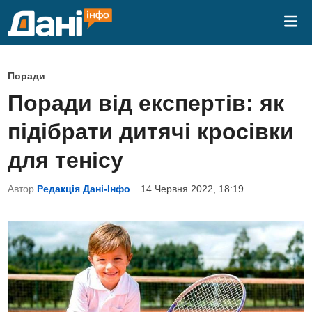
Skip
Mai
to
Me
content
P
Поради
o
Поради від експертів: як
s
підібрати дитячі кросівки
t
e
для тенісу
d
Автор
Редакція Дані-Інфо
14 Червня 2022, 18:19
i
n