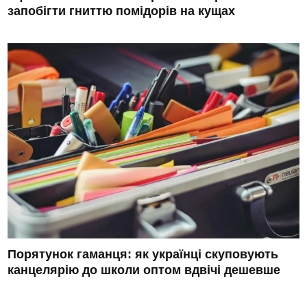
запобігти гниттю помідорів на кущах
Порятунок гаманця: як українці скуповують
канцелярію до школи оптом вдвічі дешевше