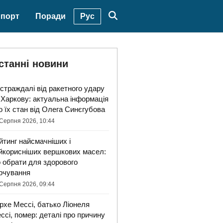
Рус
порт
Поради
станні новини
страждалі від ракетного удару
 Харкову: актуальна інформація
о їх стан від Олега Синєгубова
Серпня 2026, 10:44
йтинг найсмачніших і
йкорисніших вершкових масел:
 обрати для здорового
рчування
Серпня 2026, 09:44
рхе Мессі, батько Ліонеля
ссі, помер: деталі про причину