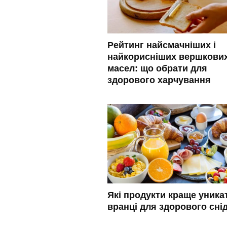
Рейтинг найсмачніших і
найкорисніших вершкови
масел: що обрати для
здорового харчування
Які продукти краще уника
вранці для здорового сні