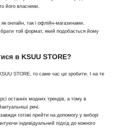
то його власники.
к онлайн, так і офлійн-магазинами.
брати той формат, який подобається йому
тися в KSUU STORE?
KSUU STORE, то саме час це зробити. І на те
і останніх модних трендів, а тому в
актуальніші речі.
завжди готові прийти на допомогу у виборі
рантуючи індивідуальний підхід до кожного