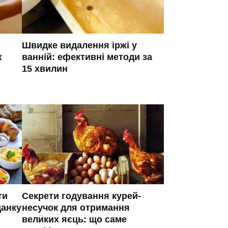
Швидке видалення іржі у
ванній: ефективні методи за
х
15 хвилин
ти
Секрети годування курей-
данку
несучок для отримання
великих яєць: що саме