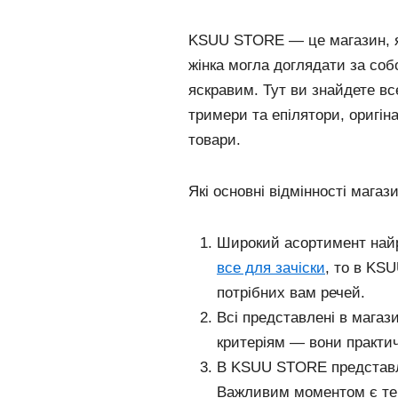
KSUU STORE — це магазин, як
жінка могла доглядати за соб
яскравим. Тут ви знайдете все
тримери та епілятори, оригіна
товари.
Які основні відмінності маг
Широкий асортимент найр
все для зачіски
, то в KS
потрібних вам речей.
Всі представлені в магази
критеріям — вони практичні
В KSUU STORE представле
Важливим моментом є те,