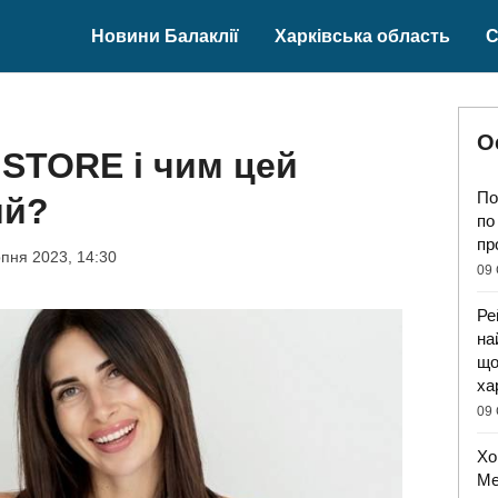
Новини Балаклії
Харківська область
С
О
STORE і чим цей
По
ий?
по
пр
пня 2023, 14:30
09 
Ре
на
що
ха
09 
Хо
Ме