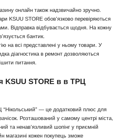
азину онлайн також надзвичайно зручно.
вари KSUU STORE обов’язково перевіряються
ми. Відправка відбувається щодня. На кожну
в’язується бантик.
ію на всі представлені у ньому товари. У
идка діагностика в ремонт дозволяються
ішити питання.
тя KSUU STORE в в ТРЦ
 “Нікольський” — це додатковий плюс для
ачісок. Розташований у самому центрі міста,
ий та ненав’язливий шопінг у приємній
йн магазині кожен покупець зможе