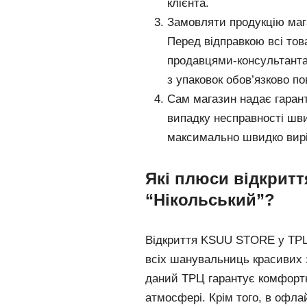
клієнта.
Замовляти продукцію маг
Перед відправкою всі то
продавцями-консультанта
з упаковок обов’язково по
Сам магазин надає гарант
випадку несправності шв
максимально швидко вир
Які плюси відкрит
“Нікольський”?
Відкриття KSUU STORE у ТРЦ
всіх шанувальниць красивих з
даний ТРЦ гарантує комфортн
атмосфері. Крім того, в офла