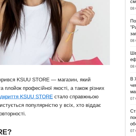
см
08 
По
"Р
за
08 
Шв
еф
08 
В 
ідкрився KSUU STORE — магазин, який
че
 плойок професійної якості, а також різних
ма
ідкриття KSUU STORE
стало справжньою
07 
истується популярністю у всіх, хто віддає
Ст
овторності.
по
об
RE?
07 