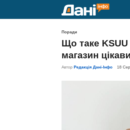
Skip
to
content
P
Поради
o
Що таке KSUU 
s
магазин цікав
t
e
Автор
Редакція Дані-Інфо
18 Сер
d
i
n