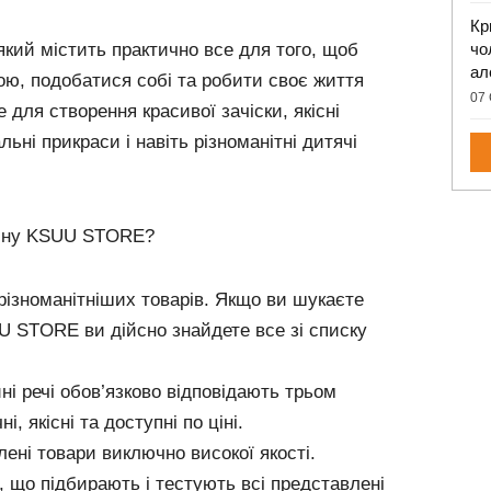
Кр
чо
ий містить практично все для того, щоб
ал
ою, подобатися собі та робити своє життя
07 
 для створення красивої зачіски, якісні
льні прикраси і навіть різноманітні дитячі
азину KSUU STORE?
ізноманітніших товарів. Якщо ви шукаєте
UU STORE ви дійсно знайдете все зі списку
ні речі обов’язково відповідають трьом
, якісні та доступні по ціні.
ні товари виключно високої якості.
 що підбирають і тестують всі представлені