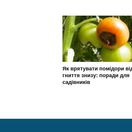
Як врятувати помідори ві
гниття знизу: поради для
садівників