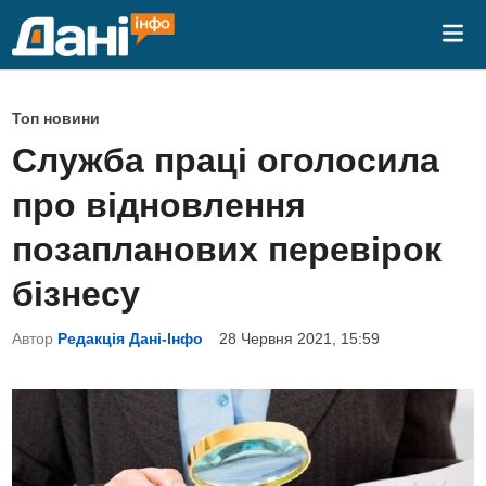
Skip
Mai
to
Me
content
P
Топ новини
o
Служба праці оголосила
s
про відновлення
t
e
позапланових перевірок
d
бізнесу
i
n
Автор
Редакція Дані-Інфо
28 Червня 2021, 15:59