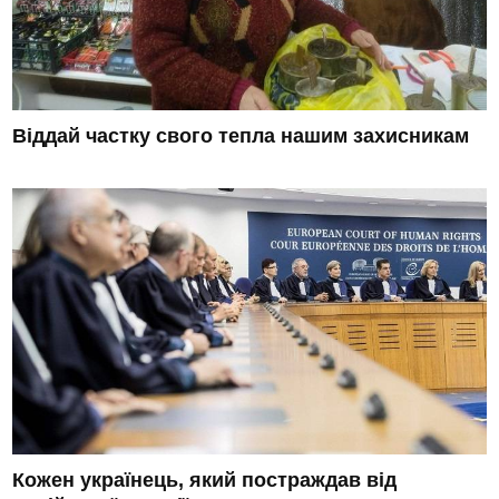
Віддай частку свого тепла нашим захисникам
Кожен українець, який постраждав від