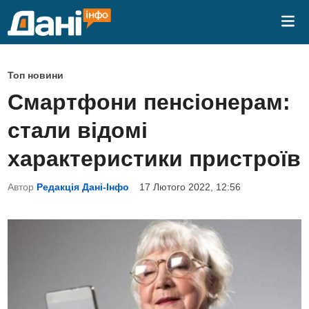
Skip
Mai
to
Me
content
P
Топ новини
o
Смартфони пенсіонерам:
s
стали відомі
t
e
характеристики пристроїв
d
Автор
Редакція Дані-Інфо
17 Лютого 2022, 12:56
i
n