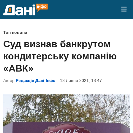
Skip
Mai
to
Me
content
P
Топ новини
o
Суд визнав банкрутом
s
кондитерську компанію
t
e
«АВК»
d
Автор
Редакція Дані-Інфо
13 Липня 2021, 18:47
i
n