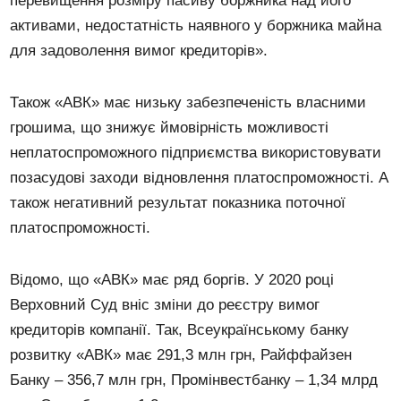
перевищення розміру пасиву боржника над його
активами, недостатність наявного у боржника майна
для задоволення вимог кредиторів».
Також «АВК» має низьку забезпеченість власними
грошима, що знижує ймовірність можливості
неплатоспроможного підприємства використовувати
позасудові заходи відновлення платоспроможності. А
також негативний результат показника поточної
платоспроможності.
Відомо, що «АВК» має ряд боргів. У 2020 році
Верховний Суд вніс зміни до реєстру вимог
кредиторів компанії. Так, Всеукраїнському банку
розвитку «АВК» має 291,3 млн грн, Райффайзен
Банку – 356,7 млн ​​грн, Промінвестбанку – 1,34 млрд