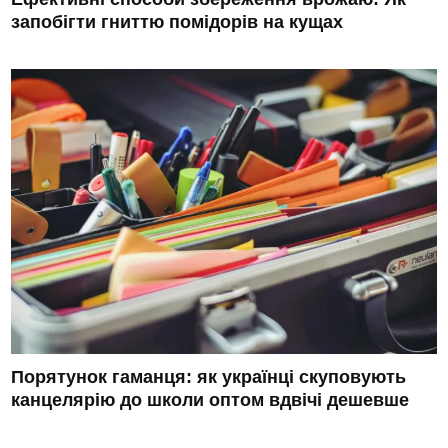
запобігти гниттю помідорів на кущах
Порятунок гаманця: як українці скуповують
канцелярію до школи оптом вдвічі дешевше