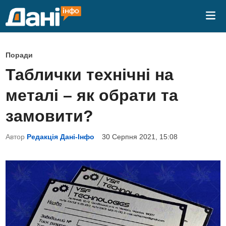
Skip
Mai
to
Me
content
P
Поради
o
Таблички технічні на
s
металі – як обрати та
t
e
замовити?
d
Автор
Редакція Дані-Інфо
30 Серпня 2021, 15:08
i
n