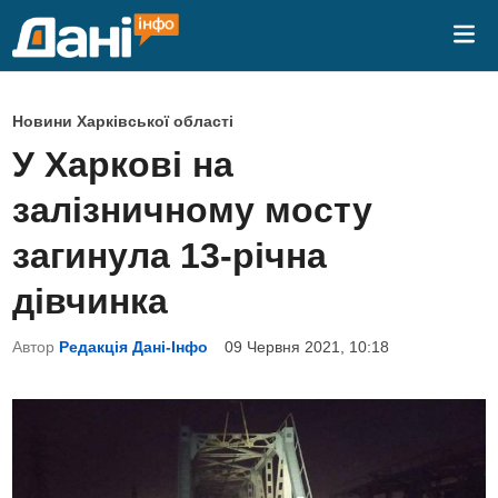
Skip
Mai
to
Me
content
P
Новини Харківської області
o
У Харкові на
s
залізничному мосту
t
e
загинула 13-річна
d
дівчинка
i
n
Автор
Редакція Дані-Інфо
09 Червня 2021, 10:18