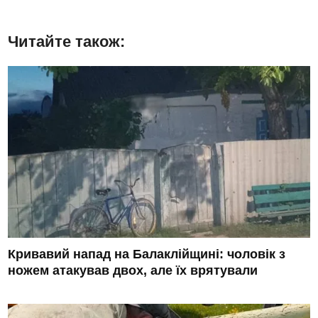
Читайте також:
Кривавий напад на Балаклійщині: чоловік з
ножем атакував двох, але їх врятували