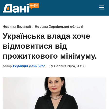
Skip
Mai
to
Me
content
P
/
Новини Балаклії
Новини Харківської області
o
Українська влада хоче
s
відмовитися від
t
e
прожиткового мінімуму.
d
Автор
Редакція Дані-Інфо
19 Серпня 2024, 09:39
i
n