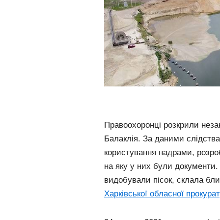
Правоохоронці розкрили незак
Балаклія. За даними слідства
користування надрами, розро
на яку у них були документи.
видобували пісок, склала бли
Харківської обласної прокура