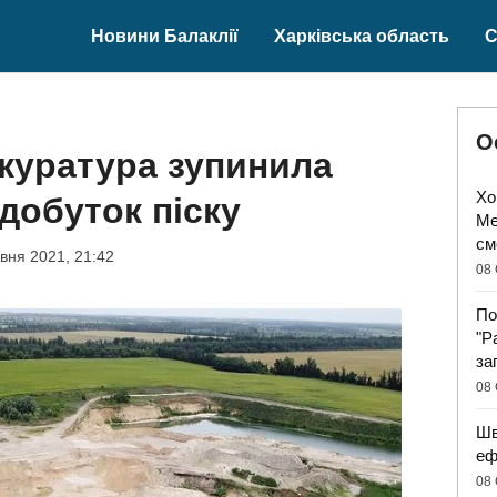
Новини Балаклії
Харківська область
С
О
окуратура зупинила
Хо
добуток піску
Ме
см
вня 2021, 21:42
08 
По
"Р
за
08 
Шв
еф
08 