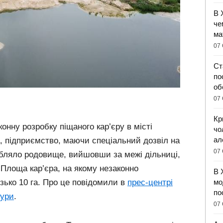
В 
че
ма
07 
Ст
по
об
07 
Кр
онну розробку піщаного кар’єру в місті
чо
ал
, підприємство, маючи спеціальний дозвіл на
07 
бляло родовище, вийшовши за межі дільниці,
 Площа кар’єра, на якому незаконно
В 
мо
зько 10 га. Про це повідомили в
прес-центрі
по
тури
.
07 