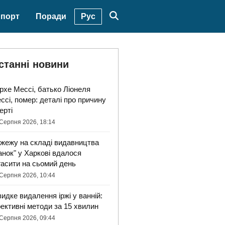
Рус
порт
Поради
станні новини
рхе Мессі, батько Ліонеля
ссі, помер: деталі про причину
ерті
Серпня 2026, 18:14
жежу на складі видавництва
анок" у Харкові вдалося
гасити на сьомий день
Серпня 2026, 10:44
идке видалення іржі у ванній:
ективні методи за 15 хвилин
Серпня 2026, 09:44