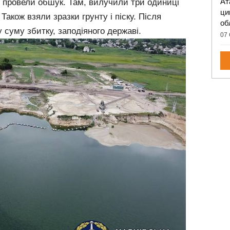
Ат
рі провели обшук. Там, вилучили три одиниці
ци
Також взяли зразки грунту і піску. Після
об
 суму збитку, заподіяного державі.
07 