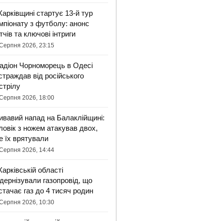
Харківщині стартує 13-й тур
мпіонату з футболу: анонс
тчів та ключові інтриги
Серпня 2026, 23:15
адіон Чорноморець в Одесі
страждав від російського
стрілу
Серпня 2026, 18:00
ивавий напад на Балаклійщині:
ловік з ножем атакував двох,
е їх врятували
Серпня 2026, 14:44
Харківській області
дернізували газопровід, що
стачає газ до 4 тисяч родин
Серпня 2026, 10:30