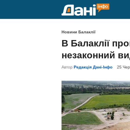
Skip
to
content
P
Новини Балаклії
o
В Балаклії пр
s
незаконний ви
t
e
Автор
Редакція Дані-Інфо
25 Чер
d
i
n