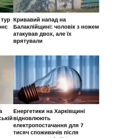
 тур
Кривавий напад на
онс
Балаклійщині: чоловік з ножем
атакував двох, але їх
врятували
а
Енергетики на Харківщині
ській
відновлюють
електропостачання для 7
тисяч споживачів після