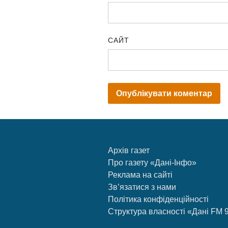
САЙТ
Архів газет
Про газету «Дані-Інфо»
Реклама на сайті
Зв’язатися з нами
Політика конфіденційності
Структура власності «Дані FM 