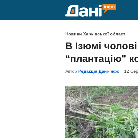
Skip
to
content
P
Новини Харківської області
o
В Ізюмі чолов
s
“плантацію” к
t
e
Автор
Редакція Дані-Інфо
12 Сер
d
i
n