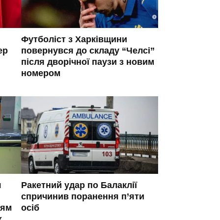
Футболіст з Харківщини
ер
повернувся до складу “Челсі”
після дворічної паузи з новим
номером
я
Ракетний удар по Балаклії
спричинив поранення п’яти
ням
осіб
х