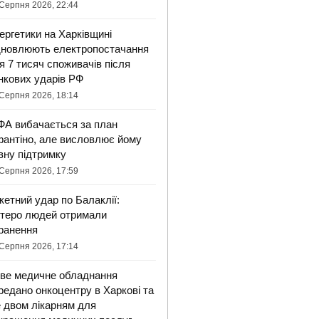
Серпня 2026, 22:44
ергетики на Харківщині
дновлюють електропостачання
я 7 тисяч споживачів після
нкових ударів РФ
Серпня 2026, 18:14
ФА вибачається за план
фантіно, але висловлює йому
вну підтримку
Серпня 2026, 17:59
кетний удар по Балаклії:
ятеро людей отримали
ранення
Серпня 2026, 17:14
ве медичне обладнання
редано онкоцентру в Харкові та
 двом лікарням для