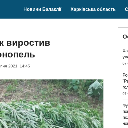
Новини Балаклії
Харківська область
С
О
ік виростив
Ха
онопель
ув
07 
пня 2021, 14:45
Ро
"Р
го
07 
Фу
по
пі
но