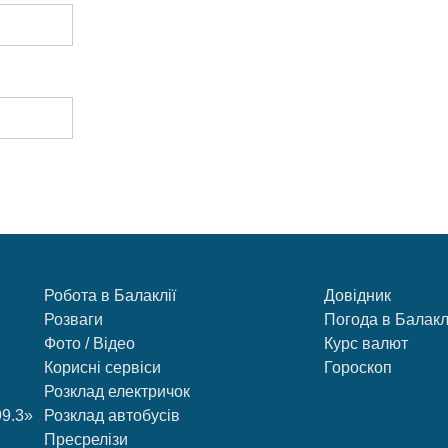
Робота в Балаклії
Довідник
Розваги
Погода в Балакл
Фото / Відео
Курс валют
Корисні сервіси
Гороскоп
Розклад електричок
99.3»
Розклад автобусів
Пресрелізи