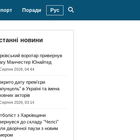
Рус
порт
Поради
станні новини
рківський воротар привернув
агу Манчестер Юнайтед
Серпня 2026, 04:44
зкрито дату прем'єри
апунцель" в Україні та імена
ловних акторів
Серпня 2026, 03:14
тболіст з Харківщини
вернувся до складу "Челсі"
сля дворічної паузи з новим
мером