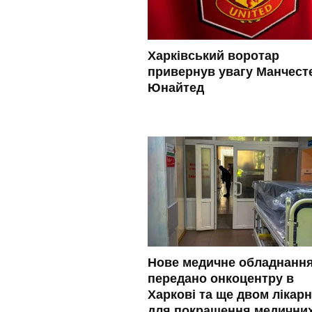
Харківський воротар
привернув увагу Манчест
Юнайтед
Нове медичне обладнанн
передано онкоцентру в
Харкові та ще двом лікар
для покращення медични