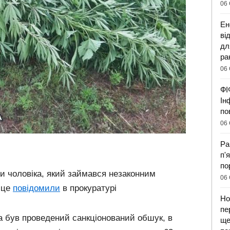
06 
Ен
ві
дл
ра
06 
ФІ
Ін
по
06 
Ра
п'
по
и чоловіка, який займався незаконним
06 
 це
повідомили
в прокуратурі
Но
пе
ма був проведений санкціонований обшук, в
ще