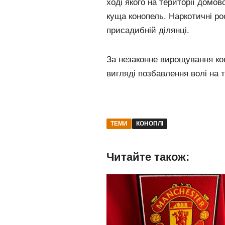
ході якого на території домо
куща конопель. Наркотичні ро
присадибній ділянці.
За незаконне вирощування кон
вигляді позбавлення волі на те
ТЕМИ
КОНОПЛІ
Читайте також: