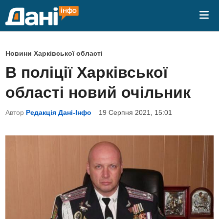
Skip
Mai
to
Me
content
P
Новини Харківської області
o
В поліції Харківської
s
області новий очільник
t
e
Автор
Редакція Дані-Інфо
19 Серпня 2021, 15:01
d
i
n