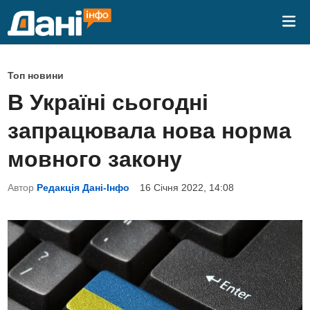
Skip
Mai
to
Me
content
P
Топ новини
o
В Україні сьогодні
s
запрацювала нова норма
t
e
мовного закону
d
Автор
Редакція Дані-Інфо
16 Січня 2022, 14:08
i
n