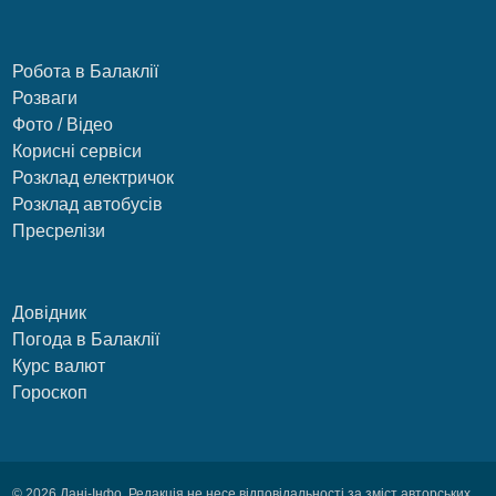
Робота в Балаклії
Розваги
Фото / Відео
Корисні сервіси
Розклад електричок
Розклад автобусів
Пресрелізи
Довідник
Погода в Балаклії
Курс валют
Гороскоп
© 2026 Дані-Інфо. Редакція не несе відповідальності за зміст авторських