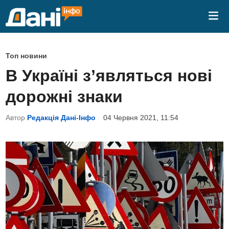
Skip
Mai
to
Me
content
P
Топ новини
o
В Україні з’являться нові
s
дорожні знаки
t
e
Автор
Редакція Дані-Інфо
04 Червня 2021, 11:54
d
i
n