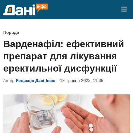
Skip
Mai
to
Me
content
P
Поради
o
Варденафіл: ефективний
s
препарат для лікування
t
e
еректильної дисфункції
d
Автор
Редакція Дані-Інфо
19 Травня 2023, 11:35
i
n