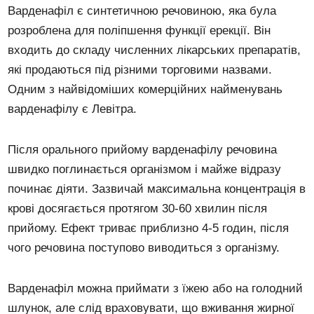
Варденафіл є синтетичною речовиною, яка була
розроблена для поліпшення функції ерекції. Він
входить до складу численних лікарських препаратів,
які продаються під різними торговими назвами.
Одним з найвідоміших комерційних найменувань
варденафілу є Левітра.
Після орального прийому варденафілу речовина
швидко поглинається організмом і майже відразу
починає діяти. Зазвичай максимальна концентрація в
крові досягається протягом 30-60 хвилин після
прийому. Ефект триває приблизно 4-5 годин, після
чого речовина поступово виводиться з організму.
Варденафіл можна приймати з їжею або на голодний
шлунок, але слід враховувати, що вживання жирної