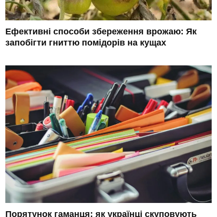
Ефективні способи збереження врожаю: Як
запобігти гниттю помідорів на кущах
Порятунок гаманця: як українці скуповують