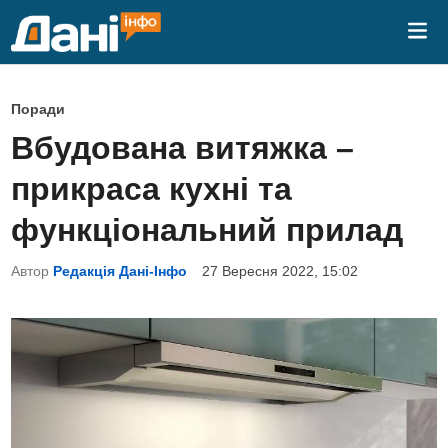
Skip
Mai
to
Me
content
P
Поради
o
Вбудована витяжка –
s
прикраса кухні та
t
e
функціональний прилад
d
Автор
Редакція Дані-Інфо
27 Вересня 2022, 15:02
i
n