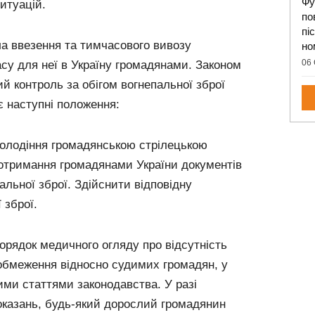
Фу
итуацій.
по
пі
а ввезення та тимчасового вивозу
но
06 
асу для неї в Україну громадянами. Законом
 контроль за обігом вогнепальної зброї
є наступні положення:
володіння громадянською стрілецькою
отримання громадянами України документів
альної зброї. Здійснити відповідну
 зброї.
орядок медичного огляду про відсутність
обмеження відносно судимих громадян, у
ими статтями законодавства. У разі
показань, будь-який дорослий громадянин