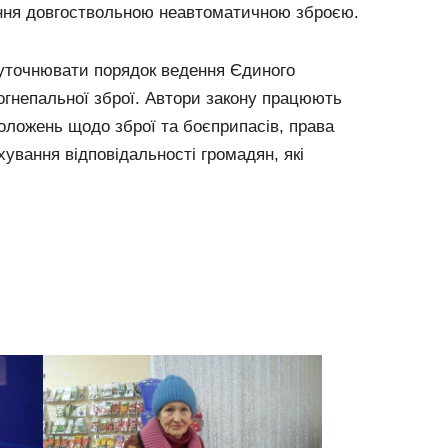
іння довгоствольною неавтоматичною зброєю.
 уточнювати порядок ведення Єдиного
огнепальної зброї. Автори закону працюють
оложень щодо зброї та боєприпасів, права
хування відповідальності громадян, які