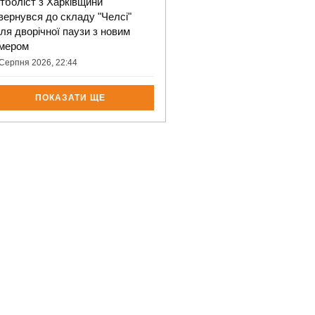
тболіст з Харківщини
вернувся до складу "Челсі"
сля дворічної паузи з новим
мером
Серпня 2026, 22:44
ПОКАЗАТИ ЩЕ