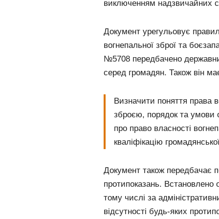
виключенням надзвичайних с
Документ урегульовує правил
вогнепальної зброї та боєзап
№5708 передбачено державний
серед громадян. Також він ма
Визначити поняття права 
зброєю, порядок та умови 
про право власності вогнеп
кваліфікацію громадянської
Документ також передбачає п
протипоказань. Встановлено 
тому числі за адміністративн
відсутності будь-яких проти