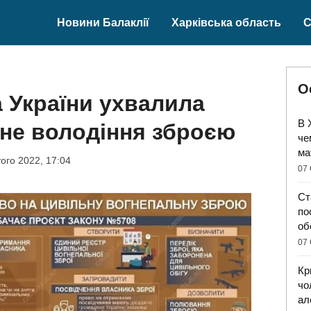
Новини Балаклії
Харківська область
С
О
 України ухвалила
В 
ьне володіння зброєю
че
ма
ого 2022, 17:04
07 
Ст
по
об
07 
Кр
чо
ал