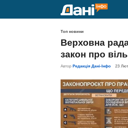
Skip
to
content
P
Топ новини
o
Верховна рада
s
закон про віл
t
e
Автор
Редакція Дані-Інфо
23 Лют
d
i
n