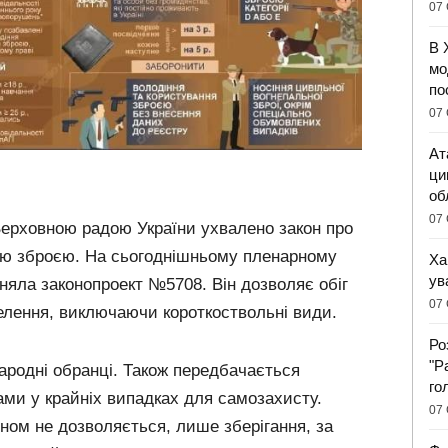
07 
В 
мо
по
07 
Ат
ци
об
07 
Верховною радою України ухвалено закон про
ою зброєю. На сьогоднішньому пленарному
Ха
ув
няла законопроект №5708. Він дозволяє обіг
07 
елення, виключаючи короткоствольні види.
Ро
"Р
ародні обранці. Також передбачається
го
ами у крайніх випадках для самозахисту.
07 
оном не дозволяється, лише зберігання, за