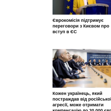
Єврокомісія підтримує
переговори з Києвом про
вступ в ЄС
Кожен українець, який
постраждав від російсько
агресії, може отримати
компенсацію до 30 000 єв