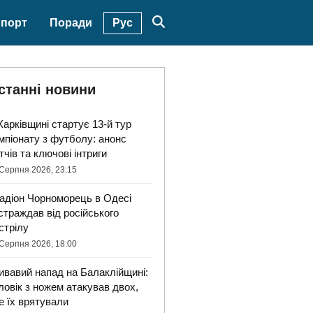
Рус
порт
Поради
станні новини
Харківщині стартує 13-й тур
мпіонату з футболу: анонс
тчів та ключові інтриги
Серпня 2026, 23:15
адіон Чорноморець в Одесі
страждав від російського
стрілу
Серпня 2026, 18:00
ивавий напад на Балаклійщині:
ловік з ножем атакував двох,
е їх врятували