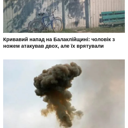
Кривавий напад на Балаклійщині: чоловік з
ножем атакував двох, але їх врятували