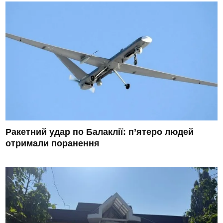
Ракетний удар по Балаклії: п’ятеро людей
отримали поранення