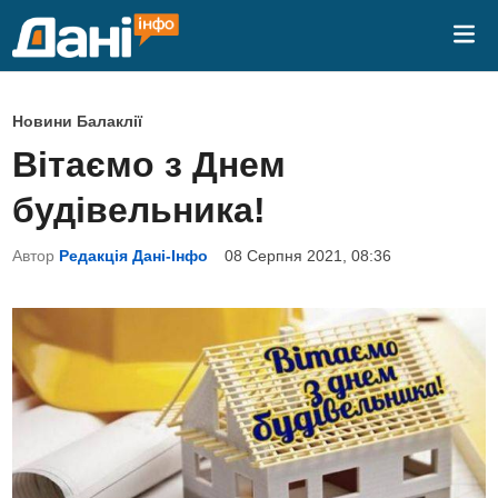
Skip
Mai
to
Me
content
P
Новини Балаклії
o
Вітаємо з Днем
s
будівельника!
t
e
Автор
Редакція Дані-Інфо
08 Серпня 2021, 08:36
d
i
n