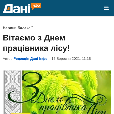
Skip
Mai
to
Me
content
P
Новини Балаклії
o
Вітаємо з Днем
s
працівника лісу!
t
e
Автор
Редакція Дані-Інфо
19 Вересня 2021, 11:15
d
i
n