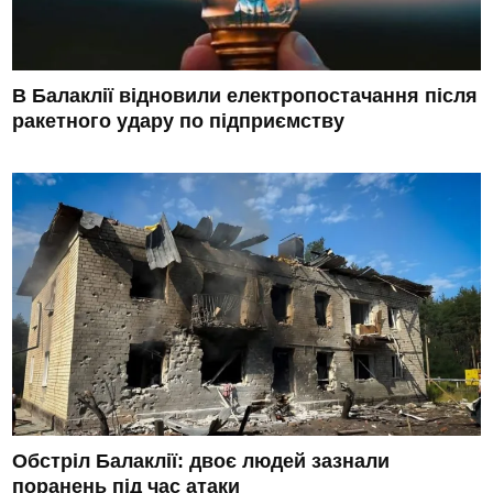
В Балаклії відновили електропостачання після
ракетного удару по підприємству
Обстріл Балаклії: двоє людей зазнали
поранень під час атаки