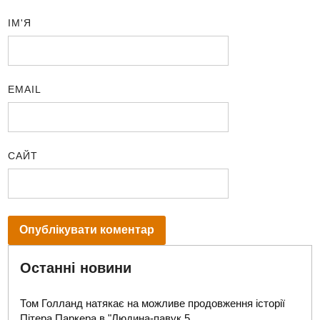
ІМ'Я
EMAIL
САЙТ
Останні новини
Том Голланд натякає на можливе продовження історії
Пітера Паркера в "Людина-павук 5