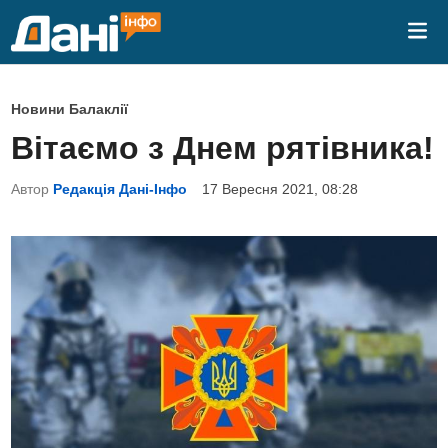
Skip
Mai
to
Me
content
P
Новини Балаклії
o
Вітаємо з Днем рятівника!
s
t
Автор
Редакція Дані-Інфо
17 Вересня 2021, 08:28
e
d
i
n