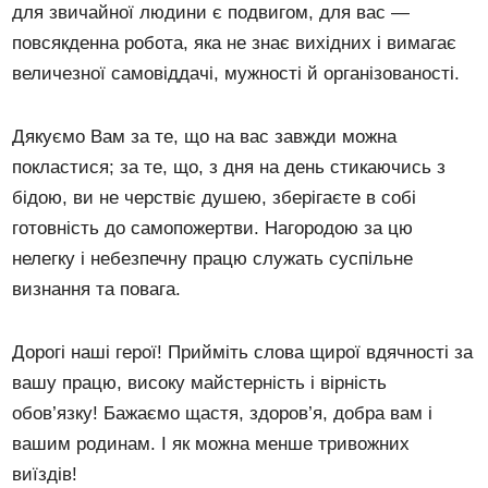
для звичайної людини є подвигом, для вас —
повсякденна робота, яка не знає вихідних і вимагає
величезної самовіддачі, мужності й організованості.
Дякуємо Вам за те, що на вас завжди можна
покластися; за те, що, з дня на день стикаючись з
бідою, ви не черствіє душею, зберігаєте в собі
готовність до самопожертви. Нагородою за цю
нелегку і небезпечну працю служать суспільне
визнання та повага.
Дорогі наші герої! Прийміть слова щирої вдячності за
вашу працю, високу майстерність і вірність
обов’язку! Бажаємо щастя, здоров’я, добра вам і
вашим родинам. І як можна менше тривожних
виїздів!