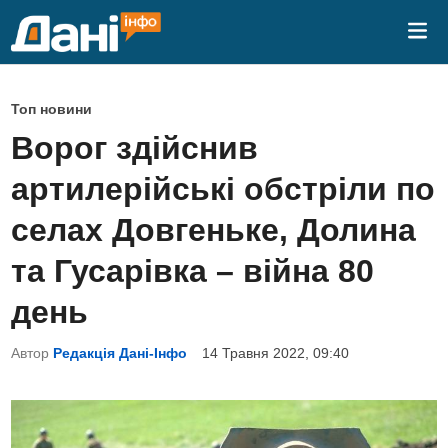
Skip
Mai
to
Me
content
P
Топ новини
o
Ворог здійснив
s
артилерійські обстріли по
t
e
селах Довгеньке, Долина
d
та Гусарівка – війна 80
i
n
день
Автор
Редакція Дані-Інфо
14 Травня 2022, 09:40