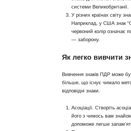
системи Великобританії.
У різних країнах світу з
Наприклад, у США знак “
червоний колір означає п
— заборону.
Як легко вивчити з
Вивчення знаків ПДР може бу
більше, що існує чимало мето
відповідні знаки.
Асоціації. Створіть асоціа
його з чимось вам знайо
допоможе легше запам’ята