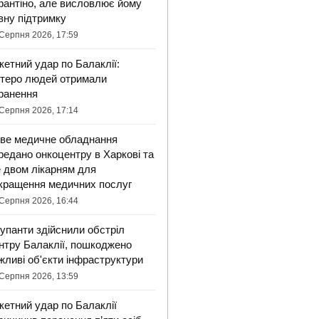
фантіно, але висловлює йому
вну підтримку
Серпня 2026, 17:59
кетний удар по Балаклії:
ятеро людей отримали
ранення
Серпня 2026, 17:14
ве медичне обладнання
редано онкоцентру в Харкові та
 двом лікарням для
кращення медичних послуг
Серпня 2026, 16:44
упанти здійснили обстріл
нтру Балаклії, пошкоджено
жливі об'єкти інфраструктури
Серпня 2026, 13:59
кетний удар по Балаклії