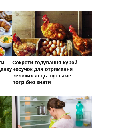
ти
Секрети годування курей-
данку
несучок для отримання
великих яєць: що саме
потрібно знати