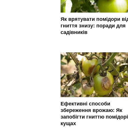
Як врятувати помідори ві
гниття знизу: поради для
садівників
Ефективні способи
збереження врожаю: Як
запобігти гниттю помідорі
кущах