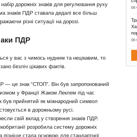
сп
набір дорожніх знаків для регулювання руху
06 
ема знаків ПДР ставала дедалі все більш
Тр
ажаючи різні ситуації на дорозі.
Ха
по
наки ПДР
06 
ся у вас з чимось нудним та нецікавим, то
зано безліч цікавих фактів.
 — це знак “СТОП”. Він був запропонований
цизмом у Франції Жаком Леклем під час
нак був прийнятий як міжнародний символ
истовується в дорожньому русі.
если свій вклад у створення знаків ПДР.
икобританії розробила систему дорожніх
яка пізніше стала основою для стандартної