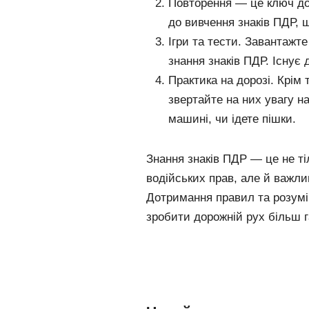
Повторення — це ключ до
до вивчення знаків ПДР, щ
Ігри та тести. Завантажте
знання знаків ПДР. Існує д
Практика на дорозі. Крім
звертайте на них увагу на
машині, чи ідете пішки.
Знання знаків ПДР — це не т
водійських прав, але й важли
Дотримання правил та розумі
зробити дорожній рух більш г