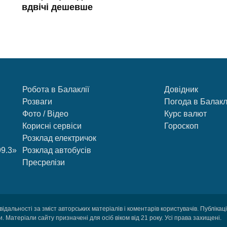
вдвічі дешевше
Робота в Балаклії
Довідник
Розваги
Погода в Балакл
Фото / Відео
Курс валют
Корисні сервіси
Гороскоп
Розклад електричок
99.3»
Розклад автобусів
Пресрелізи
відальності за зміст авторських матеріалів і коментарів користувачів. Публіка
 Матеріали сайту призначені для осіб віком від 21 року. Усі права захищені.