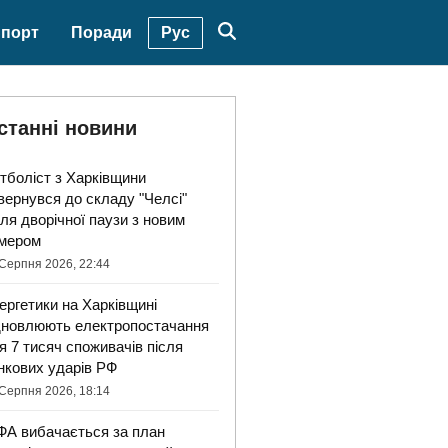
Рус
порт
Поради
станні новини
тболіст з Харківщини
вернувся до складу "Челсі"
сля дворічної паузи з новим
мером
Серпня 2026, 22:44
ергетики на Харківщині
дновлюють електропостачання
я 7 тисяч споживачів після
нкових ударів РФ
Серпня 2026, 18:14
ФА вибачається за план