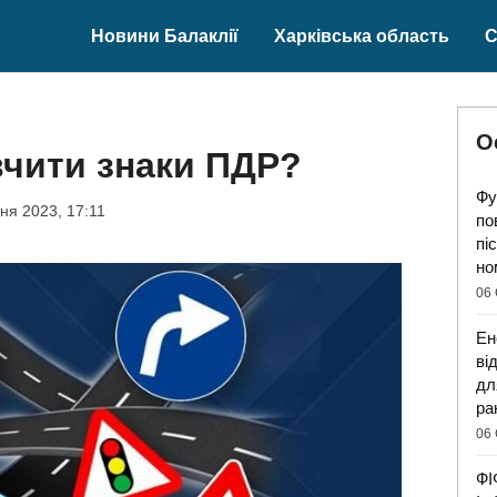
Новини Балаклії
Харківська область
С
О
чити знаки ПДР?
Фу
ня 2023, 17:11
по
пі
но
06 
Ен
ві
дл
ра
06 
ФІ