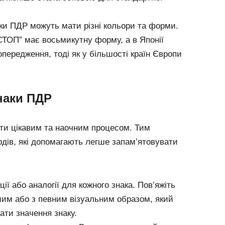
наки ПДР можуть мати різні кольори та форми.
СТОП” має восьмикутну форму, а в Японії
опередження, тоді як у більшості країн Європи
наки ПДР
ти цікавим та наочним процесом. Тим
дів, які допомагають легше запам’ятовувати
ції або аналогії для кожного знака. Пов’яжіть
мим або з певним візуальним образом, який
ти значення знаку.