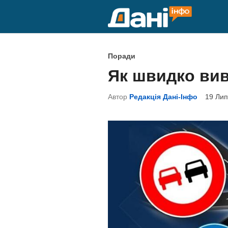
Skip
to
content
P
Поради
o
Як швидко вив
s
t
Автор
Редакція Дані-Інфо
19 Лип
e
d
i
n