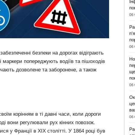
Ін
по
06 
Ра
п'
по
06 
абезпеченні безпеки на дорогах відіграють
Но
ні маркери попереджують водіїв та пішоходів
пе
чають дозволене та заборонене, а також
ще
по
06 
Ок
це
ва
своїм корінням в ті давні часи, коли дороги
06 
оді вони регулювали рух кінних повозок.
Ра
ися у Франції в XIX столітті. У 1864 році був