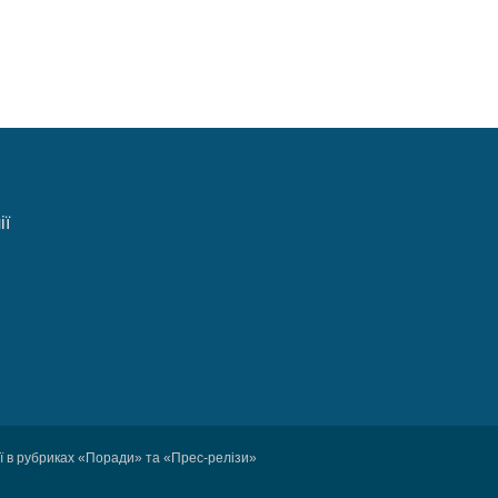
ії
ції в рубриках «Поради» та «Прес-релізи»