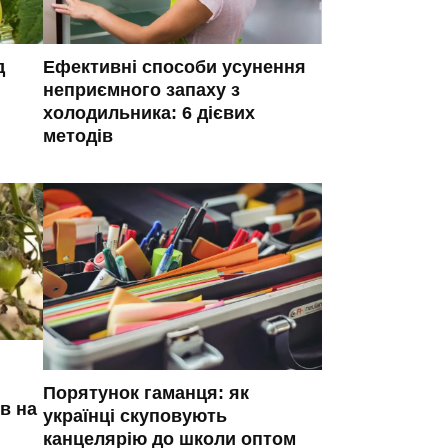
д
Ефективні способи усунення
неприємного запаху з
холодильника: 6 дієвих
методів
Порятунок гаманця: як
в на
українці скуповують
канцелярію до школи оптом