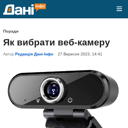
Skip
Mai
to
Me
content
P
Поради
o
Як вибрати веб-камеру
s
t
Автор
Редакція Дані-Інфо
27 Вересня 2023, 14:41
e
d
i
n