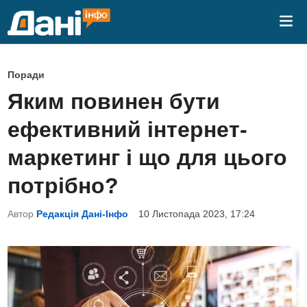
Skip
Mai
to
Me
content
P
Поради
o
Яким повинен бути
s
ефективний інтернет-
t
e
маркетинг і що для цього
d
потрібно?
i
n
Автор
Редакція Дані-Інфо
10 Листопада 2023, 17:24