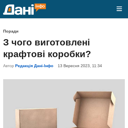
Skip
Mai
to
Me
content
P
Поради
o
З чого виготовлені
s
крафтові коробки?
t
e
Автор
Редакція Дані-Інфо
13 Вересня 2023, 11:34
d
i
n