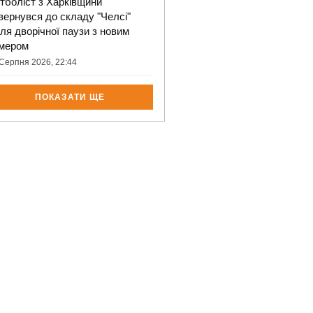
тболіст з Харківщини
вернувся до складу "Челсі"
сля дворічної паузи з новим
мером
Серпня 2026, 22:44
ПОКАЗАТИ ЩЕ