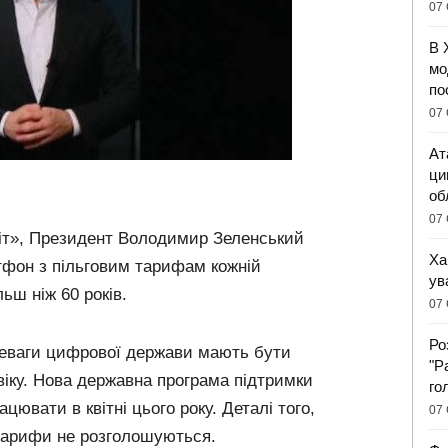
07 
В 
мо
по
07 
Ат
ци
об
07 
іт», Президент Володимир Зеленський
Ха
фон з пільговим тарифам кожній
ув
льш ніж 60 років.
07 
Ро
реваги цифрової держави мають бути
"Р
 віку. Нова державна програма підтримки
го
цювати в квітні цього року. Деталі того,
07 
тарифи не розголошуються.