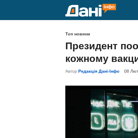
Skip
to
content
P
Топ новини
o
Президент по
s
кожному вакц
t
e
Автор
Редакція Дані-Інфо
08 Лют
d
i
n