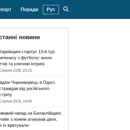
Рус
порт
Поради
станні новини
Харківщині стартує 13-й тур
мпіонату з футболу: анонс
тчів та ключові інтриги
Серпня 2026, 23:15
адіон Чорноморець в Одесі
страждав від російського
стрілу
Серпня 2026, 18:00
ивавий напад на Балаклійщині:
ловік з ножем атакував двох,
е їх врятували