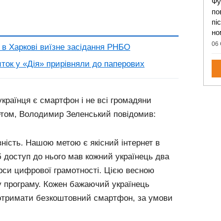
Фу
по
пі
но
06 
 в Харкові виїзне засідання РНБО
иток у «Дія» прирівняли до паперових
українця є смартфон і не всі громадяни
етом, Володимир Зеленський повідомив:
ність. Нашою метою є якісний інтернет в
б доступ до нього мав кожний українець два
рси цифрової грамотності. Цією весною
у програму. Кожен бажаючий українець
 отримати безкоштовний смартфон, за умови