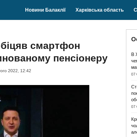
Новини Балаклії
Харківська область
С
О
обіцяв смартфон
В 
инованому пенсіонеру
че
ма
ого 2022, 12:42
07 
Ст
по
об
07 
Кр
чо
ал