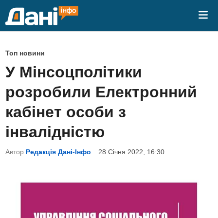
Skip
Mai
to
Me
content
P
Топ новини
o
У Мінсоцполітики
s
розробили Електронний
t
e
кабінет особи з
d
інвалідністю
i
n
Автор
Редакція Дані-Інфо
28 Січня 2022, 16:30